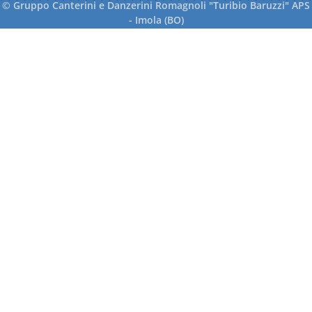
© Gruppo Canterini e Danzerini Romagnoli "Turibio Baruzzi" APS
- Imola (BO)