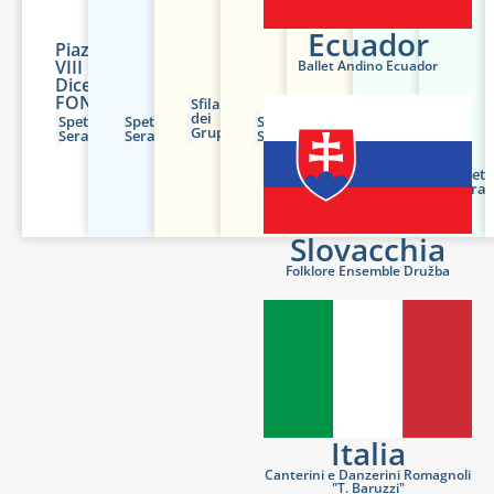
Ecuador
Piazza
VIII
Ballet Andino Ecuador
Dicembre
FONTANELICE
Sfilata
dei
Spettacolo
Spettacolo
Spettacolo
Serata
Gruppi
Serale
Serale
Serale
dello
sponsor
Sfilata
Banca
dei
Spett
di
Gruppi
Seral
Imola​
Slovacchia
Folklore Ensemble Družba
Italia
Canterini e Danzerini Romagnoli
"T. Baruzzi"